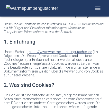
Cookie-Richtlinie (EU)
NAVIGA
Diese Cookie-Richtlinie wurde zuletzt am 14. Juli 2025 aktualisiert und
gilt für Bürger und Einwohner mit ständigem Wohnsitz im
Europäischen Wirtschaftsraum und der Schweiz.
1. Einführung
Unsere Website,
https://www.waermepumpengutachter.de
(im
folgenden: „Die Website“) verwendet Cookies und ähnliche
Technologien (der Einfachheit halber werden all diese unter
„Cookies“ zusammengefasst). Cookies werden außerdem von
uns beauftragten Drittparteien platziert. In dem unten stehendem
Dokument informieren wir dich über die Verwendung von Cookies
auf unserer Website.
2. Was sind Cookies?
Ein Cookie ist eine einfache kleine Datei, die gemeinsam mit den
Seiten einer Internetadresse versendet und vom Webbrowser auf
dem PC oder einem anderen Gerät gespeichert werden kann. Die
darin gespeicherten Informationen können während folgender