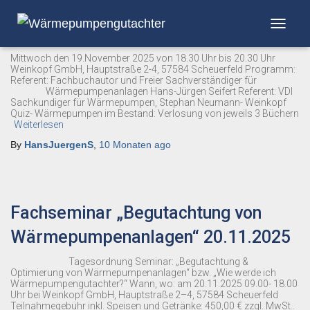
Info-Abend „Wärmepumpe“
NAVIGA
Mittwoch den 19.November 2025 von 18.30 Uhr bis 20.30 Uhr
Weinkopf GmbH, Hauptstraße 2-4, 57584 Scheuerfeld Programm:
Referent: Fachbuchautor und Freier Sachverständiger für
Wärmepumpenanlagen Hans-Jürgen Seifert Referent: VDI
Sachkundiger für Wärmepumpen, Stephan Neumann- Weinkopf
Quiz- Wärmepumpen im Bestand: Verlosung von jeweils 3 Büchern
Weiterlesen
By
HansJuergenS
,
10 Monaten
ago
Fachseminar „Begutachtung von
Wärmepumpenanlagen“ 20.11.2025
Tagesordnung Seminar: „Begutachtung &
Optimierung von Wärmepumpenanlagen“ bzw. „Wie werde ich
Wärmepumpengutachter?“ Wann, wo: am 20.11.2025 09.00- 18.00
Uhr bei Weinkopf GmbH, Hauptstraße 2–4, 57584 Scheuerfeld
Teilnahmegebühr inkl. Speisen und Getränke: 450,00 € zzgl. MwSt..