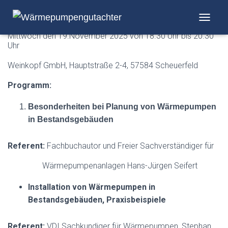
Info-Abend „Wärmepumpe“
NAVIGA
Mittwoch den 19.November 2025 von 18.30 Uhr bis 20.30
Uhr
Weinkopf GmbH, Hauptstraße 2-4, 57584 Scheuerfeld
Programm:
Besonderheiten bei Planung von Wärmepumpen
in Bestandsgebäuden
Referent:
Fachbuchautor und Freier Sachverständiger für
Wärmepumpenanlagen Hans-Jürgen Seifert
Installation von Wärmepumpen in
Bestandsgebäuden, Praxisbeispiele
Referent:
VDI Sachkundiger für Wärmepumpen, Stephan